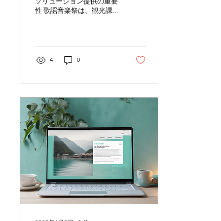
ソリューション提供の重要
性 歌謡音楽祭は、観光課、
商工会、音楽ホールなどが
主催する大規模なイベント
で、多くの人々が楽しむ機
会となっています。イベン
トの成功には、情報の正確
4
0
性やアクセスの容易さが欠
かせません。こうしたニー
ズに応えるために、デジタ
ルソリュ...