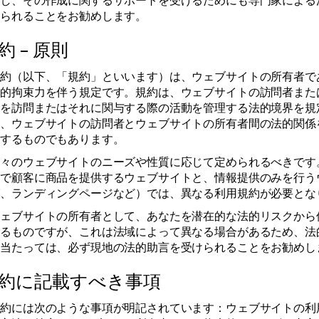
解し、その作成に関するサポートを受けるためにも専門家による
けられることをお勧めします。
 – 原則
規約（以下、「規約」といいます）は、ウェブサイトの所有者で
法的拘束力を伴う規定です。規約は、ウェブサイトの訪問者また
トを訪問またはそれに関与する際の活動を管理する法的境界を規
た、ウェブサイトの訪問者とウェブサイトの所有者間の法的関係
図するものでもあります。
個々のウェブサイトのニーズや性質に応じて定められるべきです
引で顧客に商品を提供するウェブサイトと、情報提供のみを行う
グ、ランディングページなど）では、異なる利用規約が必要とな
ウェブサイトの所有者として、あなたを潜在的な法的リスクから
するものですが、これは法域によって異なる場合があるため、法
に当たっては、必ず現地の法的助言を受けられることをお勧めし
約に記載すべき事項
規約には次のような事項が明記されています：ウェブサイトの利