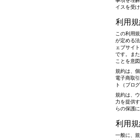
事項を理
イスを受
利用規約
この利用
が定める
ェブサイ
です。ま
ことを意
規約は、
電子商取
ト（ブロ
規約は、
力を提供
らの保護
利用規
一般に、