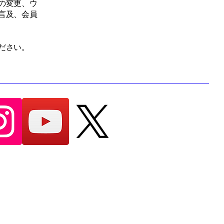
の変更、ウ
言及、会員
ださい。