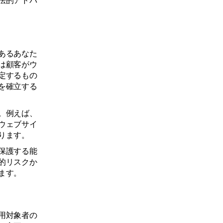
法的アドバ
あるあなた
は顧客がウ
定するもの
を確立する
。例えば、
ウェブサイ
ります。
保護する能
的リスクか
ます。
用対象者の