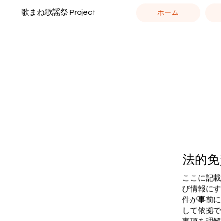
歌まね歌謡祭 Project
ホーム
法的免
ここに記
び情報に
件が事前
して依拠