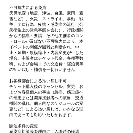
不可抗力による免責
天災地変（地震、津波、台風、豪雨、豪
雪など）、火災、ストライキ、暴動、戦
争、テロ行為、疫病・感染症の流行（公
衆衛生上の緊急事態を含む）、行政機関
からの指導・要請、その他主催者のコン
トロールが及ばない不可抗力により、本
イベントの開催が困難と判断され、中
止・延期・規模縮小・内容変更が生じた
場合、主催者はチケット代金、各種手数
料、および会場までの交通費・宿泊費等
の払い戻し・補償を一切行いません。
お客様都合による払い戻し不可
チケット購入後のキャンセル、変更、お
よびお客様個人の事由（急病、感染症へ
の罹患または濃厚接触者への該当、交通
機関の乱れ、個人的なスケジュールの変
更など）による払い戻しは、いかなる理
由であっても対応いたしかねます。
開催条件の変更
感染症対策等を理由に、入場時の検温、